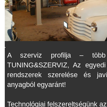
$("#example1").zAccordion({

A szerviz profilja – töb
	timeout: 4000,

	slideWidth: 600,

TUNING&SZERVIZ, Az egyedi s
	width: 950,

	height: 475

rendszerek szerelése és javí
anyagból egyaránt!
Technológiai felszereltségünk a