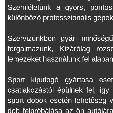
Szemléletünk a gyors, ponto
különböző professzionális gépek
Szervizünkben gyári minőségű
forgalmazunk, Kizárólag rozs
lemezeket használunk fel alapa
Sport kipufogó gyártása es
csatlakozástól épülnek fel, így
sport dobok esetén lehetőség va
dob felpróbálása az ön autójár